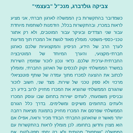
צביקה גולדברג, מנכ"ל "בעצמי"
כשמדובר בהתקשרות בין הממשלה לארגון חברתי, אני מציע
לראות במכרז, ובהתקשרות בכלל, הזדמנות לשותפות מיוחדת
עבור שני הצדדים ובעיקר עבור המוטבים, ולא רק אתגר
טכני-כספי-משפטי. מומלץ מאוד לגשת אל המכרז תוך מודעות
לערך הרב של הידע, הניסיון והמקצועיות שלכם כארגון
חברתי-מקצועי, והערך המיוחד של המוטיבציה
החברתית-ערכית שלכם. כדאי ונכון לזכור שמזמין השירות
במשרד הממשלתי זקוק לנכסים של הארגון החברתי, ומומלץ
לכתוב את ההצעה למכרז מתוך עמדה של שותף פוטנציאלי
מרכזי ולא ספק טכני של שירות. מצד שני, חשוב לזכור
שהגורם הממשלתי שהוציא את המכרז מחזיק לרוב בידע רב
ובניסיון משמעותי, לעתים ישירות בתחום שבו עוסק המכרז
ולעתים בתחומים משיקים ומשלימים. בדרך כלל הגורם
הממשלתי שפרסם את המכרז מחזיק בתמונת מציאות רחבה
יותר מאשר זו שהארגון החברתי הבודד מכיר ורואה, אפילו אם
הוא מצוין וחדשן בתחומו. לכן מומלץ לראות בהתקשרות עם
הממשלה "שותפות" מהותית ולא רק יחסי ספק-לקוח. אם